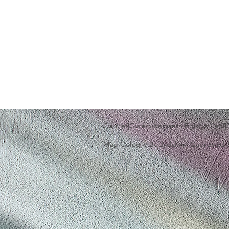
Cartref
|
Gweinidogaeth
|
Eglwys Leol
|
Mae Coleg y Bedyddwyr Caerdydd / Ca