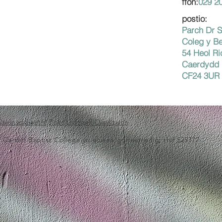
ffôn:
029 2
postio:
Parch Dr 
Coleg y B
54 Heol R
Caerdydd
CF24 3UR
Diwinyddiaeth
|
Pobl
|
Llyfrgell
|
Cysylltwch
rdiff Baptist College yn elusen gofrestredig, rhif 525777.