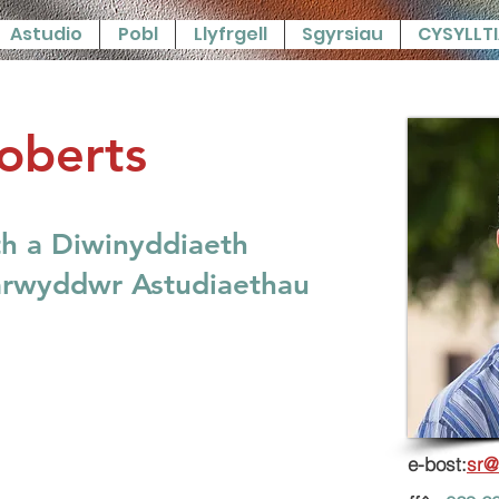
Astudio
Pobl
Llyfrgell
Sgyrsiau
CYSYLLT
oberts
h a Diwinyddiaeth
arwyddwr Astudiaethau
e-bost:
sr@