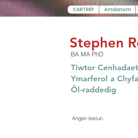
CARTREF
Amdanom
Stephen R
BA MA PhD
Tiwtor Cenhadaet
Ymarferol a Chyf
Ôl-raddedig
Angen testun.