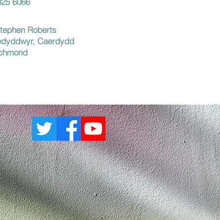
025 6066
Stephen Roberts
edyddwyr, Caerdydd
ichmond