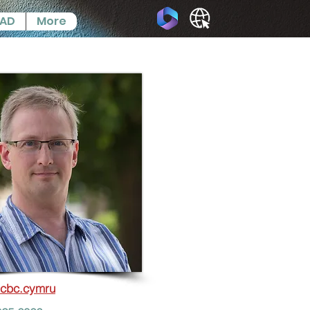
IAD
More
cbc.cymru